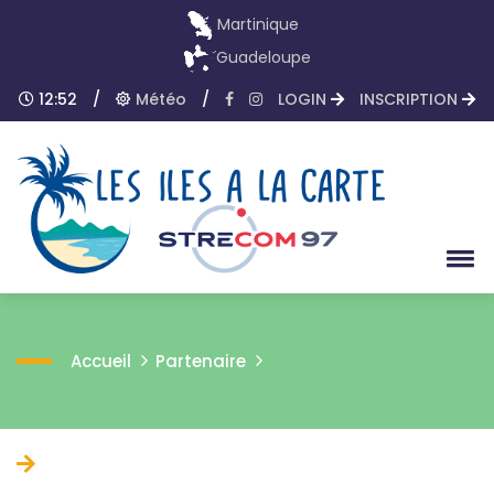
Martinique
Guadeloupe
12:52
/
Météo
/
LOGIN
INSCRIPTION
Accueil
Partenaire