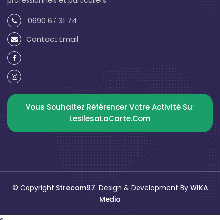
professionnels et particuliers.
0690 67 31 74
Contact Email
Vous Souhaitez Référencer Votre Activité Sur
LesIlesaLaCarte.com
© Copyright
Strecom97
. Design & Development By
WIKA
Media