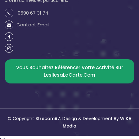
professionnels et particuliers.
0690 67 31 74
Contact Email
Vous Souhaitez Référencer Votre Activité Sur
LesIlesaLaCarte.com
© Copyright
Strecom97
. Design & Development By
WIKA
Media