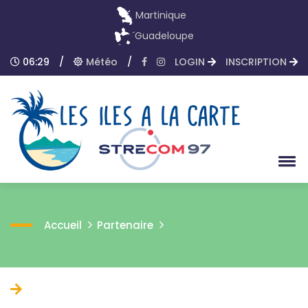
Martinique
Guadeloupe
06:29
/
Météo
/
LOGIN
INSCRIPTION
Accueil
Partenaire