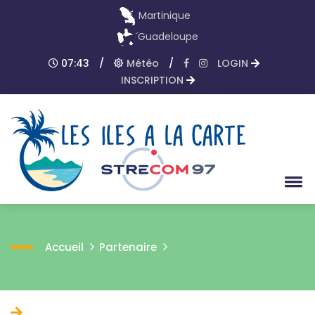
Martinique
Guadeloupe
07:43
/
Météo
/
LOGIN
INSCRIPTION
Accueil
Partenaire