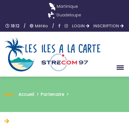
Martinique
Guadeloupe
18:12
/
Météo
/
LOGIN
INSCRIPTION
Accueil
Partenaire