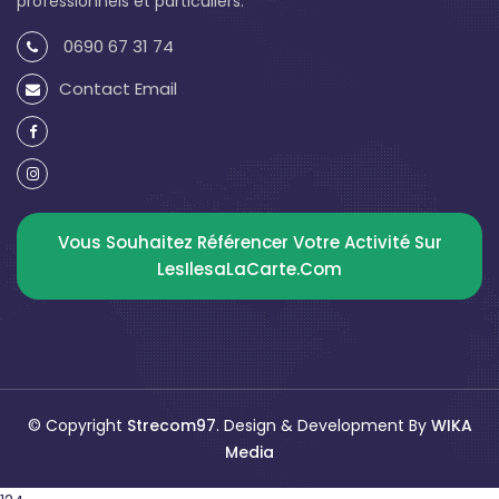
professionnels et particuliers.
0690 67 31 74
Contact Email
Vous Souhaitez Référencer Votre Activité Sur
LesIlesaLaCarte.com
© Copyright
Strecom97
. Design & Development By
WIKA
Media