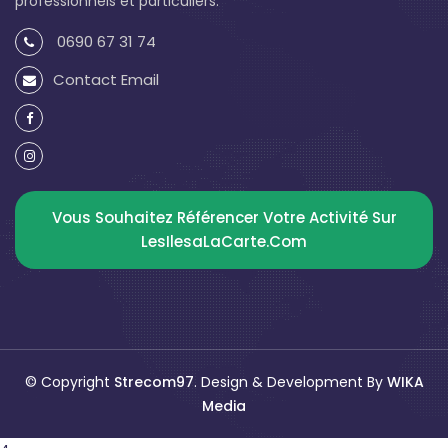
professionnels et particuliers.
0690 67 31 74
Contact Email
Vous Souhaitez Référencer Votre Activité Sur
LesIlesaLaCarte.com
© Copyright
Strecom97
. Design & Development By
WIKA
Media